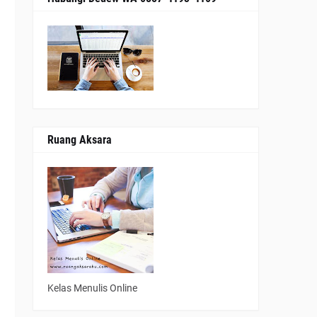
Ruang Aksara
Kelas Menulis Online
i
n