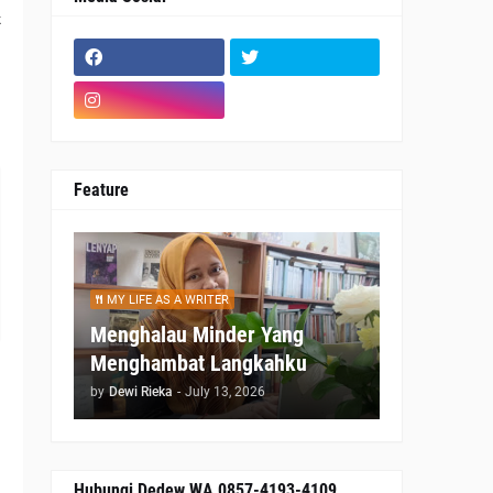
k
u
a
,
Feature
MY LIFE AS A WRITER
Menghalau Minder Yang
Menghambat Langkahku
i
by
Dewi Rieka
-
July 13, 2026
,
Hubungi Dedew WA 0857-4193-4109