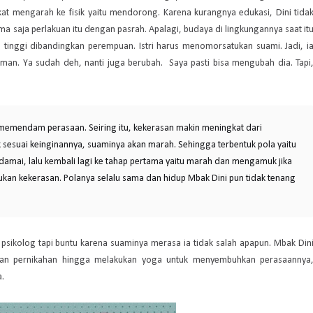
t mengarah ke fisik yaitu mendorong. Karena kurangnya edukasi, Dini tida
ma saja perlakuan itu dengan pasrah. Apalagi, budaya di lingkungannya saat it
ih tinggi dibandingkan perempuan. Istri harus menomorsatukan suami. Jadi, i
uman. Ya sudah deh, nanti juga berubah.
Saya pasti bisa mengubah dia. Tapi
emendam perasaan. Seiring itu, kekerasan makin meningkat dari
k sesuai keinginannya, suaminya akan marah. Sehingga terbentuk pola yaitu
amai, lalu kembali lagi ke tahap pertama yaitu marah dan mengamuk jika
ukan kekerasan. Polanya selalu sama dan hidup Mbak Dini pun tidak tenang
psikolog tapi buntu karena suaminya merasa ia tidak salah apapun. Mbak Din
ltan pernikahan hingga melakukan yoga untuk menyembuhkan perasaannya
a.