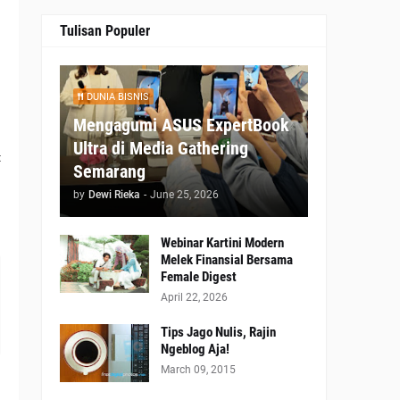
Tulisan Populer
h
i
n
DUNIA BISNIS
Mengagumi ASUS ExpertBook
Ultra di Media Gathering
t
Semarang
a
by
Dewi Rieka
-
June 25, 2026
n
Webinar Kartini Modern
Melek Finansial Bersama
Female Digest
April 22, 2026
Tips Jago Nulis, Rajin
Ngeblog Aja!
March 09, 2015
s