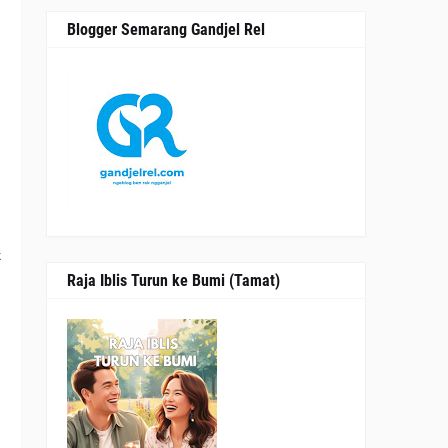
Blogger Semarang Gandjel Rel
n
i
k
Raja Iblis Turun ke Bumi (Tamat)
a