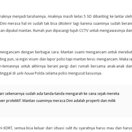
anaknya menjadi taruhannya. Anaknya masih kelas 5 SD dibanting ke lantai ole
ini merasa hal ini sudah tak bisa ditolerir lagi karena suaminya sudah beran
gsan dipukul mantan. Rumah pun dipasangi tujuh CCTV untuk mengawasinya da
dan mengancam dengan berbagai cara. Mantan suami mengancam untuk merebu
anting pun, ia ingin visum dan lapor polisi tapi mantan terus mengancam. Maka i
an-temannya untuk akhirnya berani pergi dari rumah bersama anak-anak da
tinggal di
safe house
Polda selama polisi mengusut kasusnya.
adari sebenarnya sudah ada tanda-tanda mengarah ke sana sejak mereka
ver protektif. Mantan suaminya merasa Dini adalah properti dan milik
 KDRT, semua bisa keluar dari situasi sulit itu syaratnya harus mau dan haru