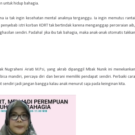
an untuk hidup bahagia.
na ia tak ingin kesehatan mental anaknya terganggu. Ia ingin memutus ranta
a penyebab istri korban KDRT tak bertindak karena menganggap perceraian aib
nghasilan sendiri. Padahal jika ibu tak bahagia, maka anak-anak otomatis takka
ak Nugraheni Ariati M.Psi, yang akrab dipanggil Mbak Nunik ini menekanka
sa mandiri, percaya diri dan berani memiliki pendapat sendiri. Perbaiki car
sendiri jadi jangan bangga kalau anak menurut saja pada keinginan kita.