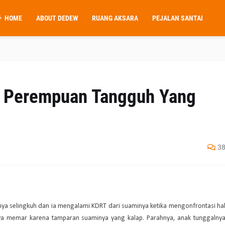
HOME
ABOUT DEDEW
RUANG AKSARA
PEJALAN SANTAI
i Perempuan Tangguh Yang
3
nya selingkuh dan ia mengalami KDRT dari suaminya ketika mengonfrontasi ha
ahnya memar karena tamparan suaminya yang kalap. Parahnya, anak tunggalny