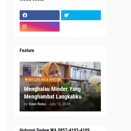
s
Feature
a
MY LIFE AS A WRITER
Menghalau Minder Yang
Menghambat Langkahku
by
Dewi Rieka
-
July 13, 2026
Hubungi Dedew WA 0857-4193-4109