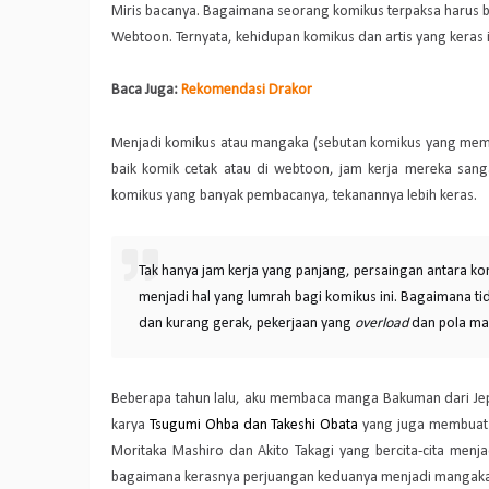
Miris bacanya. Bagaimana seorang komikus terpaksa harus be
Webtoon. Ternyata, kehidupan komikus dan artis yang keras i
Baca Juga:
Rekomendasi Drakor
Menjadi komikus atau mangaka (sebutan komikus yang memb
baik komik cetak atau di webtoon, jam kerja mereka sangat
komikus yang banyak pembacanya, tekanannya lebih keras.
Tak hanya jam kerja yang panjang, persaingan antara ko
menjadi hal yang lumrah bagi komikus ini. Bagaimana ti
dan kurang gerak, pekerjaan yang
overload
dan pola ma
Beberapa tahun lalu, aku membaca manga Bakuman dari Je
karya
Tsugumi Ohba dan Takeshi Obata
yang juga membuat 
Moritaka Mashiro dan Akito Takagi yang bercita-cita men
bagaimana kerasnya perjuangan keduanya menjadi mangaka