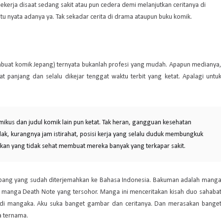
kerja disaat sedang sakit atau pun cedera demi melanjutkan ceritanya di
tu nyata adanya ya. Tak sekadar cerita di drama ataupun buku komik.
uat komik Jepang) ternyata bukanlah profesi yang mudah. Apapun medianya
 panjang dan selalu dikejar tenggat waktu terbit yang ketat. Apalagi untu
mikus dan judul komik lain pun ketat. Tak heran, gangguan kesehatan
dak, kurangnya jam istirahat, posisi kerja yang selalu duduk membungkuk
kan yang tidak sehat membuat mereka banyak yang terkapar sakit.
pang yang sudah diterjemahkan ke Bahasa Indonesia. Bakuman adalah mang
manga Death Note yang tersohor. Manga ini menceritakan kisah duo sahaba
jadi mangaka. Aku suka banget gambar dan ceritanya. Dan merasakan bange
 ternama.