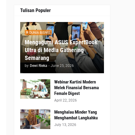
Tulisan Populer
i
DUNIA BISNIS
Mengagumi ASUS ExpertBook
Ultra di Media Gathering
Semarang
by
Dewi Rieka
-
June 25, 2026
Webinar Kartini Modern
Melek Finansial Bersama
Female Digest
April 22, 2026
Menghalau Minder Yang
Menghambat Langkahku
July 13, 2026