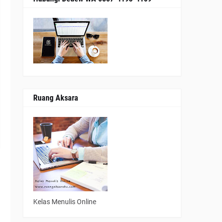
Ruang Aksara
h
a
g
Kelas Menulis Online
o