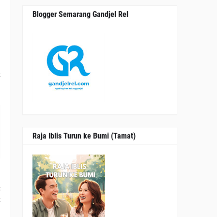
Blogger Semarang Gandjel Rel
,
k
Raja Iblis Turun ke Bumi (Tamat)
a
t
t