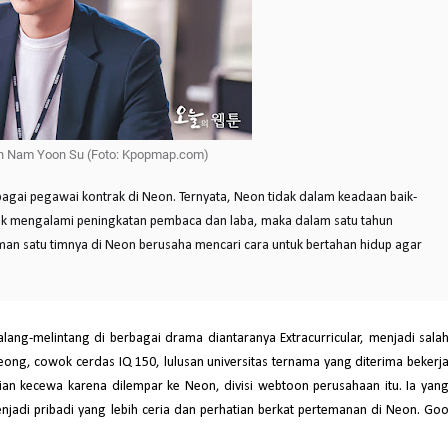
n Nam Yoon Su (Foto: Kpopmap.com)
agai pegawai kontrak di Neon. Ternyata, Neon tidak dalam keadaan baik-
 tidak mengalami peningkatan pembaca dan laba, maka dalam satu tahun
n satu timnya di Neon berusaha mencari cara untuk bertahan hidup agar
ng-melintang di berbagai drama diantaranya Extracurricular, menjadi sala
ong, cowok cerdas IQ 150, lulusan universitas ternama yang diterima bekerj
an kecewa karena dilempar ke Neon, divisi webtoon perusahaan itu. Ia yan
adi pribadi yang lebih ceria dan perhatian berkat pertemanan di Neon. Go