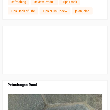
Refreshing
Review Produk
Tips Emak
Tips Hack of Life
Tips Nulis Dedew
jalan-jalan
Petualangan Rumi