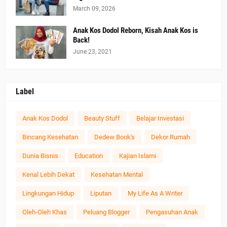
March 09, 2026
Anak Kos Dodol Reborn, Kisah Anak Kos is
Back!
June 23, 2021
Label
Anak Kos Dodol
Beauty Stuff
Belajar Investasi
Bincang Kesehatan
Dedew Book's
Dekor Rumah
Dunia Bisnis
Education
Kajian Islami
Kenal Lebih Dekat
Kesehatan Mental
Lingkungan Hidup
Liputan
My Life As A Writer
Oleh-Oleh Khas
Peluang Blogger
Pengasuhan Anak