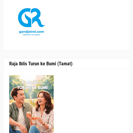
Raja Iblis Turun ke Bumi (Tamat)