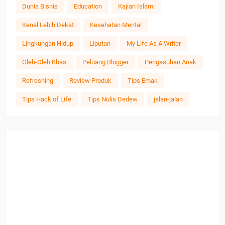
Dunia Bisnis
Education
Kajian Islami
Kenal Lebih Dekat
Kesehatan Mental
Lingkungan Hidup
Liputan
My Life As A Writer
Oleh-Oleh Khas
Peluang Blogger
Pengasuhan Anak
Refreshing
Review Produk
Tips Emak
Tips Hack of Life
Tips Nulis Dedew
jalan-jalan