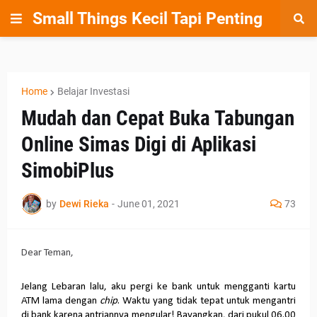
Small Things Kecil Tapi Penting
Home
Belajar Investasi
Mudah dan Cepat Buka Tabungan
Online Simas Digi di Aplikasi
SimobiPlus
by
Dewi Rieka
-
June 01, 2021
73
Dear Teman,
Jelang Lebaran lalu, aku pergi ke bank untuk mengganti kartu
ATM lama dengan
chip
. Waktu yang tidak tepat untuk mengantri
di bank karena antriannya mengular! Bayangkan, dari pukul 06.00