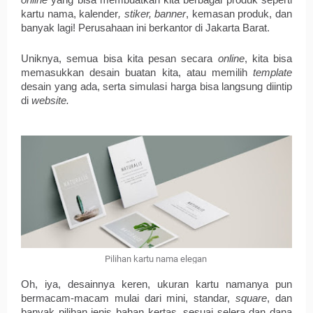
online
 yang bisa membuatkan kita berbagai produk seperti 
kartu nama, 
kalender
, stiker, banner
, kemasan produk, dan 
banyak lagi! Perusahaan ini berkantor di Jakarta Barat.
Uniknya, semua bisa kita pesan secara 
online
, kita bisa 
memasukkan desain buatan kita, atau memilih 
template
desain yang ada, serta simulasi harga bisa langsung diintip 
di 
website. 
Pilihan kartu nama elegan
Oh, iya, 
desainnya
 keren, ukuran kartu namanya pun 
bermacam-macam mulai dari mini, standar, 
square
, dan 
banyak pilihan jenis bahan kertas, sesuai selera dan dana 