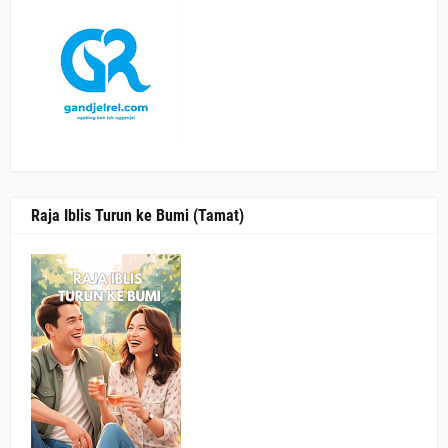
Raja Iblis Turun ke Bumi (Tamat)