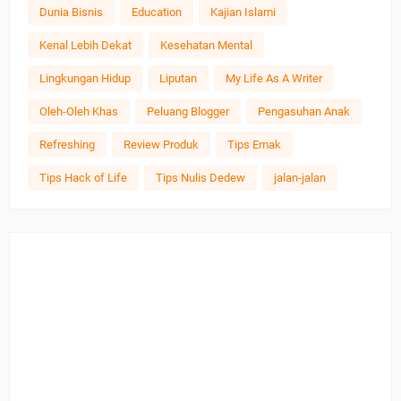
Dunia Bisnis
Education
Kajian Islami
Kenal Lebih Dekat
Kesehatan Mental
Lingkungan Hidup
Liputan
My Life As A Writer
Oleh-Oleh Khas
Peluang Blogger
Pengasuhan Anak
Refreshing
Review Produk
Tips Emak
Tips Hack of Life
Tips Nulis Dedew
jalan-jalan