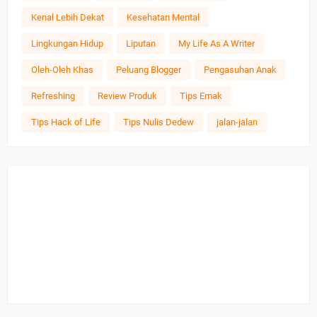
Kenal Lebih Dekat
Kesehatan Mental
Lingkungan Hidup
Liputan
My Life As A Writer
Oleh-Oleh Khas
Peluang Blogger
Pengasuhan Anak
Refreshing
Review Produk
Tips Emak
Tips Hack of Life
Tips Nulis Dedew
jalan-jalan