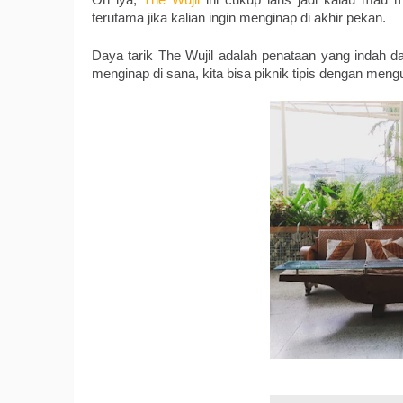
Oh iya, 
The Wujil
 ini cukup laris jadi kalau mau 
terutama jika kalian ingin menginap di akhir pekan.
Daya tarik The Wujil adalah penataan yang indah d
menginap di sana, kita bisa piknik tipis dengan meng