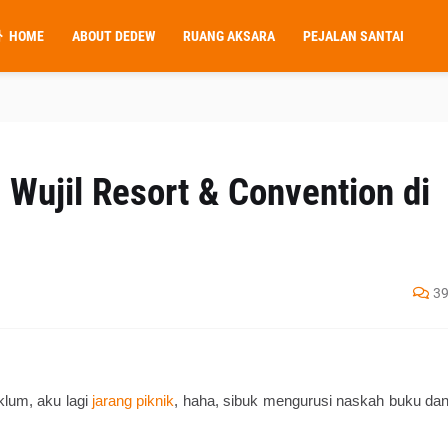
HOME
ABOUT DEDEW
RUANG AKSARA
PEJALAN SANTAI
 Wujil Resort & Convention di
3
klum, aku lagi 
jarang piknik
, haha, sibuk mengurusi naskah buku dan