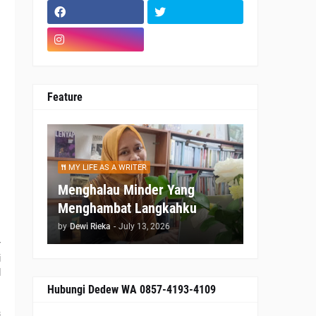
Feature
MY LIFE AS A WRITER
Menghalau Minder Yang
Menghambat Langkahku
by
Dewi Rieka
-
July 13, 2026
 
 
 
Hubungi Dedew WA 0857-4193-4109