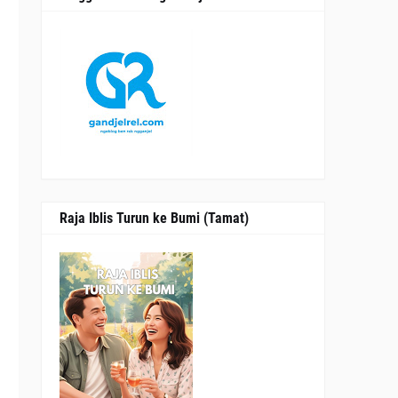
Raja Iblis Turun ke Bumi (Tamat)