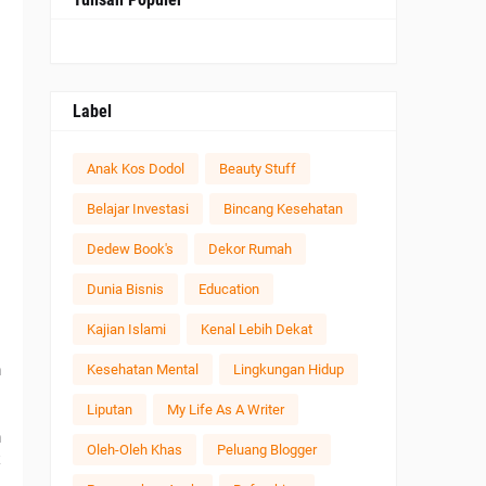
Label
Anak Kos Dodol
Beauty Stuff
Belajar Investasi
Bincang Kesehatan
Dedew Book's
Dekor Rumah
Dunia Bisnis
Education
Kajian Islami
Kenal Lebih Dekat
 
 
Kesehatan Mental
Lingkungan Hidup
Liputan
My Life As A Writer
 
Oleh-Oleh Khas
Peluang Blogger
 