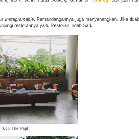
menginap di sana, harus 
booking
 kamar di 
PegiPegi
 dari jauh hari
an 
Instagramable
. Pemandangannya juga menyenangkan. Jika tidak
unjungi restorannya yaitu Restoran Indah Sari. 
Lobi The Wujil