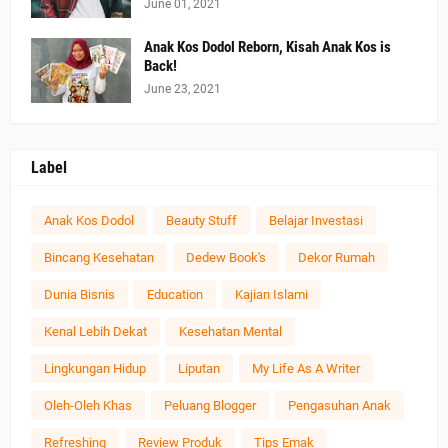
June 01, 2021
Anak Kos Dodol Reborn, Kisah Anak Kos is
Back!
June 23, 2021
Label
Anak Kos Dodol
Beauty Stuff
Belajar Investasi
Bincang Kesehatan
Dedew Book's
Dekor Rumah
Dunia Bisnis
Education
Kajian Islami
Kenal Lebih Dekat
Kesehatan Mental
Lingkungan Hidup
Liputan
My Life As A Writer
Oleh-Oleh Khas
Peluang Blogger
Pengasuhan Anak
Refreshing
Review Produk
Tips Emak