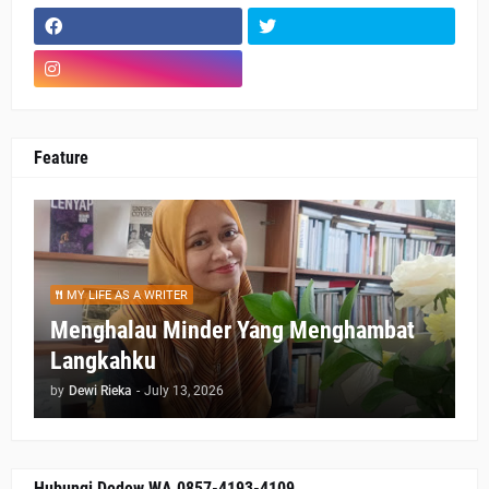
Feature
MY LIFE AS A WRITER
Menghalau Minder Yang Menghambat
Langkahku
by
Dewi Rieka
-
July 13, 2026
Hubungi Dedew WA 0857-4193-4109