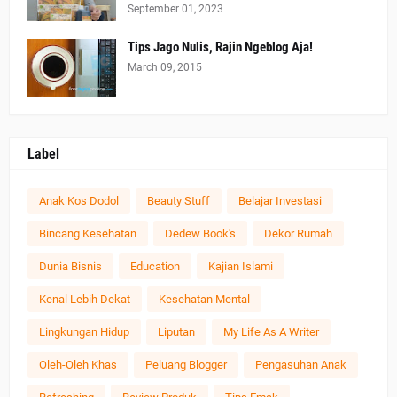
September 01, 2023
Tips Jago Nulis, Rajin Ngeblog Aja!
March 09, 2015
Label
Anak Kos Dodol
Beauty Stuff
Belajar Investasi
Bincang Kesehatan
Dedew Book's
Dekor Rumah
Dunia Bisnis
Education
Kajian Islami
Kenal Lebih Dekat
Kesehatan Mental
Lingkungan Hidup
Liputan
My Life As A Writer
Oleh-Oleh Khas
Peluang Blogger
Pengasuhan Anak