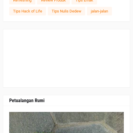
Refreshing
Review Produk
Tips Emak
Tips Hack of Life
Tips Nulis Dedew
jalan-jalan
Petualangan Rumi