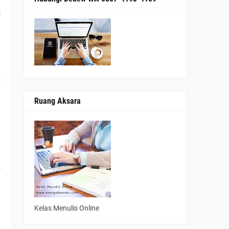
k
t
Ruang Aksara
a
r
.
Kelas Menulis Online