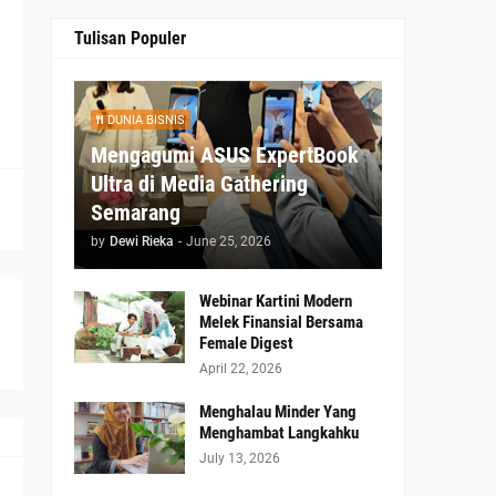
h
Tulisan Populer
DUNIA BISNIS
Mengagumi ASUS ExpertBook
Ultra di Media Gathering
Semarang
by
Dewi Rieka
-
June 25, 2026
Webinar Kartini Modern
Melek Finansial Bersama
Female Digest
April 22, 2026
Menghalau Minder Yang
Menghambat Langkahku
July 13, 2026