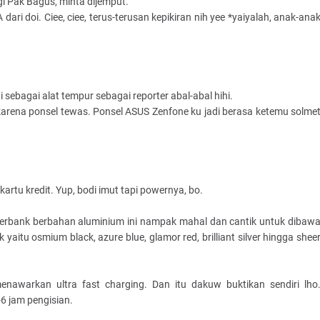
gi Pak Bagus, minta dijemput.
ari doi. Ciee, ciee, terus-terusan kepikiran nih yee *yaiyalah, anak-ana
sebagai alat tempur sebagai reporter abal-abal hihi.
 karena ponsel tewas. Ponsel ASUS Zenfone ku jadi berasa ketemu solme
tu kredit. Yup, bodi imut tapi powernya, bo.
erbank berbahan aluminium ini nampak mahal dan cantik untuk dibaw
tu osmium black, azure blue, glamor red, brilliant silver hingga shee
nawarkan ultra fast charging. Dan itu dakuw buktikan sendiri lho
-6 jam pengisian.