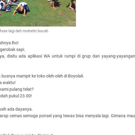
-hore lagi deh motretin bocah
shnya lho!
 gerobak sapi.
nya, disitu ada aplikasi WA untuk rumpi di grup dan yayang-yayanga
 busnya mampir ke toko oleh-oleh di Boyolali.
a waktu!
kami pulang telat?
udah pukul 23.00!
asih ada dayanya.
harap cemas semoga ponsel yang tewas bisa menyala lagi. Gimana ma