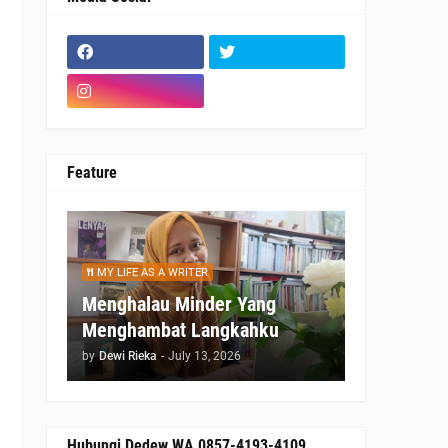
Feature
n
MY LIFE AS A WRITER
Menghalau Minder Yang
Menghambat Langkahku
by
Dewi Rieka
-
July 13, 2026
u
Hubungi Dedew WA 0857-4193-4109