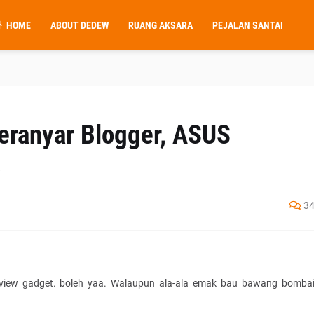
HOME
ABOUT DEDEW
RUANG AKSARA
PEJALAN SANTAI
eranyar Blogger, ASUS
)
3
v
iew gadget. boleh yaa. Walaupun ala-ala emak bau bawang bomba