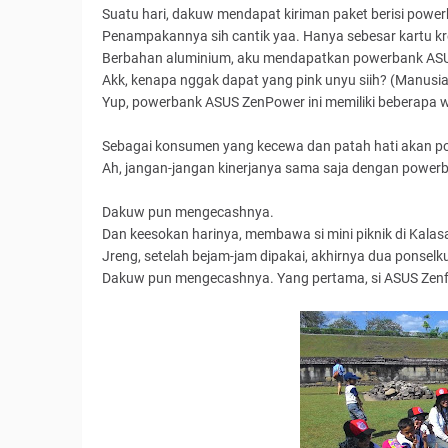
Suatu hari, dakuw mendapat kiriman paket berisi powe
Penampakannya sih cantik yaa. Hanya sebesar kartu kre
Berbahan aluminium, aku mendapatkan powerbank AS
Akk, kenapa nggak dapat yang pink unyu siih? (Manusi
Yup, powerbank ASUS ZenPower ini memiliki beberapa war
Sebagai konsumen yang kecewa dan patah hati akan po
Ah, jangan-jangan kinerjanya sama saja dengan powerb
Dakuw pun mengecashnya.
Dan keesokan harinya, membawa si mini piknik di Kalas
Jreng, setelah bejam-jam dipakai, akhirnya dua ponselk
Dakuw pun mengecashnya. Yang pertama, si ASUS Zen