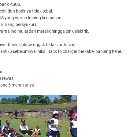
rbank ASUS.
dit dan bodinya tidak tebal.
US yang warna kuning keemasan.
a kurang bersyukur).
na lho mulai dari metalik hingga pink elektrik.
werbank, dakuw nggak terlalu antusias.
ankku sebelumnya, hiks. Back to charger berkabel panjang hehe.
an.
u tewas.
fone 5 merah unyu.