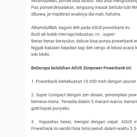
Alhamdulillah, ponsel bisa dicash. Aku bisa menghubun
Pas ponsel dinyalakan, langsung masuk bertubi-tubi WA d
dibawa, je! Kepikiran anaknya dia mah, hahaha.
Alhamdulillah, kagum deh pada ASUS powerbank ini.
Bodi sih boleh mini tapi kekuatan, rrr...super!
Benar-benar bersyukur, dakuw bisa punya powerbank ini 
Nggak bakalan kejadian lagi deh cengo di lokasi acara
inih hihihi...
Beberapa kelebihan ASUS Zenpower Powerbank ini:
1. Powerbank berkekuatan 10.050 mAh dengan ukuran kar
2. Super Compact dengan zen desain, penampilan pow
kemana-mana. Tersedia dalam 5 macam warna menarik yai
gold kayak punyaku.
3. Kapasitas besar, mengisi dengan cepat. ASUS me
Powerbank ini sendiri bisa terisi penuh dalam waktu 5.5