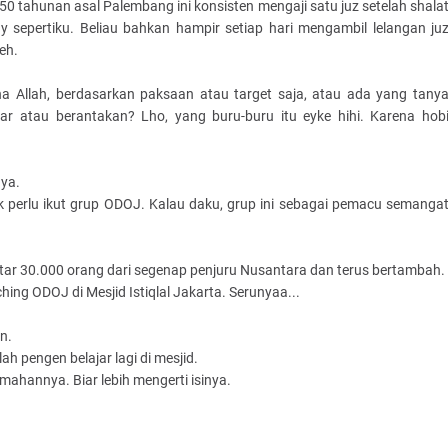
 tahunan asal Palembang ini konsisten mengaji satu juz setelah shala
ay sepertiku. Beliau bahkan hampir setiap hari mengambil lelangan ju
eh.
na Allah, berdasarkan paksaan atau target saja, atau ada yang tany
r atau berantakan? Lho, yang buru-buru itu eyke hihi. Karena hob
 ya.
ak perlu ikut grup ODOJ. Kalau daku, grup ini sebagai pemacu semanga
itar 30.000 orang dari segenap penjuru Nusantara dan terus bertambah.
ing ODOJ di Mesjid Istiqlal Jakarta. Serunyaa...
an.
h pengen belajar lagi di mesjid.
ahannya. Biar lebih mengerti isinya.