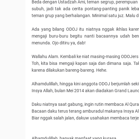
Beda dengan Ustadzah Ami, teman segrup, perempuan 50
subuh, jadi tak ada cerita pontang-panting panik leb
teman grup yang berhalangan. Minimal satu juz. Malu d
Ada yang bilang ODOJ itu niatnya nggak ikhlas kare
mengaji buru-buru begitu nanti bacaannya udah bena
menunda. Ojo ditiru ya, dab!
Wallahu Alam. Kembali ke niat masing-masing ODOJers
Toh, kita bisa mengaji kapan saja dan dimana saja. T
karena dilakukan bareng-bareng. Hehe.
Alhamdulillah, hingga kini anggota ODOJ berjumlah sek
Insya Allah, bulan Mei 2014 akan diadakan Grand Launch
Daku niatnya saat gabung, ingin rutin membaca Al Qur
Bacaan daku terus terang amburadul makanya Insya Alla
Biar nggak salah jalan, dakuw usahakan membaca terjem
Alhamdulillah, banyak manfaat yang kurasa.