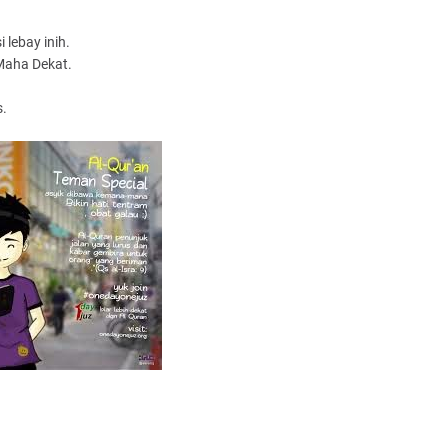
 lebay inih.
 Maha Dekat.
s.