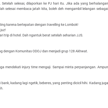
etelah selesai, dilaporkan ke PJ hari itu. Jika ada yang berhalanga
sudah selesai membaca jatah kita, boleh deh mengambil lelangan sebaga
nting karena bertepatan dengan
travelling
ke Lombok!
juz!
trip di hotel. Dah ngantuk berat setelah seharian JJS.
ng dengan Komunitas ODOJ dan menjadi grup 128 Akhwat.
gga mendekati injury time mengaji. Sampai minta perpanjangan. Ampu
i bank, kadang lagi ngetik, beberes, yang penting dicicil hihi. Kadang jug
ah.