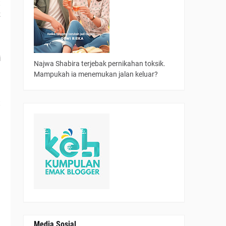
t
z
a
i
Najwa Shabira terjebak pernikahan toksik.
Mampukah ia menemukan jalan keluar?
t
Media Sosial