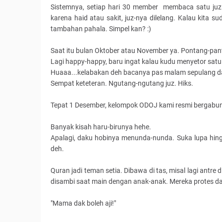
Sistemnya, setiap hari 30 member membaca satu juz. S
karena haid atau sakit, juz-nya dilelang. Kalau kita 
tambahan pahala. Simpel kan? :)
Saat itu bulan Oktober atau November ya. Pontang-pa
Lagi happy-happy, baru ingat kalau kudu menyetor satu 
Huaaa...kelabakan deh bacanya pas malam sepulang dari 
Sempat keteteran. Ngutang-ngutang juz. Hiks.
Tepat 1 Desember, kelompok ODOJ kami resmi bergabu
Banyak kisah haru-birunya hehe.
Apalagi, daku hobinya menunda-nunda. Suka lupa hin
deh.
Quran jadi teman setia. Dibawa di tas, misal lagi antre d
disambi saat main dengan anak-anak. Mereka protes d
"Mama dak boleh aji!"