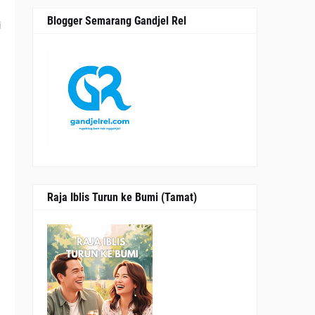
n
Blogger Semarang Gandjel Rel
i
n
Raja Iblis Turun ke Bumi (Tamat)
a