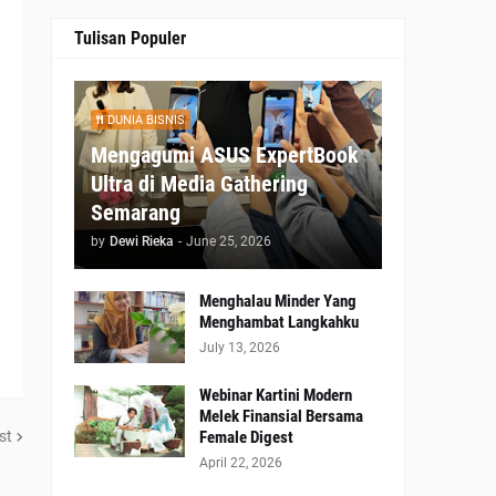
Tulisan Populer
DUNIA BISNIS
Mengagumi ASUS ExpertBook
Ultra di Media Gathering
Semarang
by
Dewi Rieka
-
June 25, 2026
Menghalau Minder Yang
Menghambat Langkahku
July 13, 2026
Webinar Kartini Modern
Melek Finansial Bersama
st
Female Digest
April 22, 2026