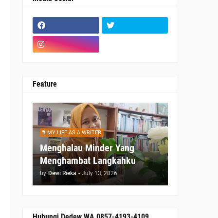
Feature
MY LIFE AS A WRITER
Menghalau Minder Yang
Menghambat Langkahku
by
Dewi Rieka
-
July 13, 2026
Hubungi Dedew WA 0857-4193-4109