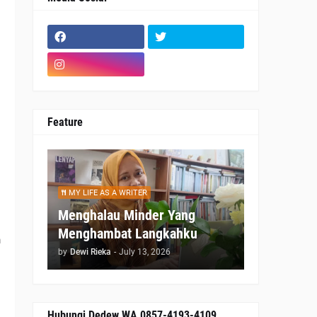
Feature
MY LIFE AS A WRITER
Menghalau Minder Yang
Menghambat Langkahku
m
by
Dewi Rieka
-
July 13, 2026
a
Hubungi Dedew WA 0857-4193-4109