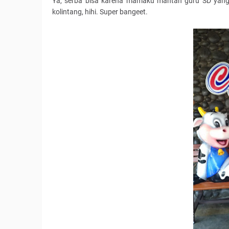
Ya, serba bisa karena mamaku mantan guru SD yang 
kolintang, hihi. Super bangeet.