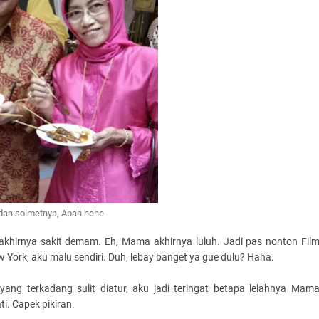
an solmetnya, Abah hehe
khirnya sakit demam. Eh, Mama akhirnya luluh. Jadi pas nonton Fil
w York, aku malu sendiri. Duh, lebay banget ya gue dulu? Haha.
ng terkadang sulit diatur, aku jadi teringat betapa lelahnya Mam
ti. Capek pikiran.