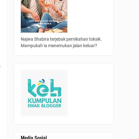
a
n
Najwa Shabira terjebak pernikahan toksik.
n
Mampukah ia menemukan jalan keluar?
m
u
Media Sosial