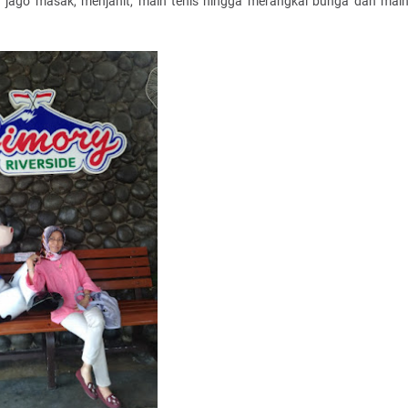
jago masak, menjahit, main tenis hingga merangkai bunga dan mai