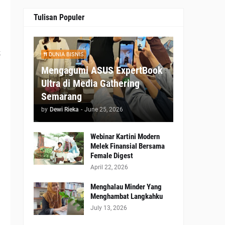
Tulisan Populer
n
k
DUNIA BISNIS
Mengagumi ASUS ExpertBook
Ultra di Media Gathering
g
Semarang
a
by
Dewi Rieka
-
June 25, 2026
Webinar Kartini Modern
Melek Finansial Bersama
Female Digest
April 22, 2026
Menghalau Minder Yang
Menghambat Langkahku
July 13, 2026