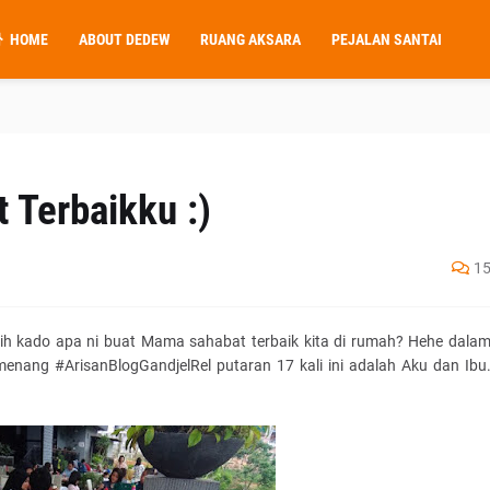
HOME
ABOUT DEDEW
RUANG AKSARA
PEJALAN SANTAI
 Terbaikku :)
1
sih kado apa ni buat Mama sahabat terbaik kita di rumah? Hehe dala
menang #ArisanBlogGandjelRel putaran 17 kali ini adalah Aku dan Ibu