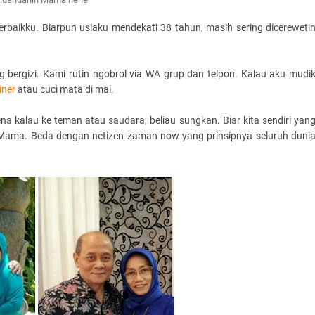
rbaikku. Biarpun usiaku mendekati 38 tahun, masih sering dicereweti
 bergizi. Kami rutin ngobrol via WA grup dan telpon. Kalau aku mudi
iner
atau cuci mata di mal.
a kalau ke teman atau saudara, beliau sungkan. Biar kita sendiri yan
ta Mama. Beda dengan netizen zaman now yang prinsipnya seluruh duni