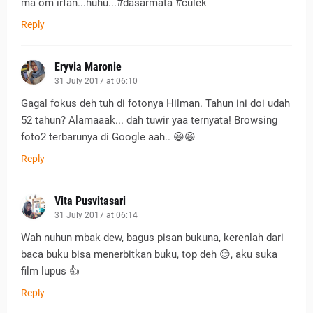
ma om irfan...huhu...#dasarmata #culek
Reply
Eryvia Maronie
31 July 2017 at 06:10
Gagal fokus deh tuh di fotonya Hilman. Tahun ini doi udah
52 tahun? Alamaaak... dah tuwir yaa ternyata! Browsing
foto2 terbarunya di Google aah.. 😆😆
Reply
Vita Pusvitasari
31 July 2017 at 06:14
Wah nuhun mbak dew, bagus pisan bukuna, kerenlah dari
baca buku bisa menerbitkan buku, top deh 😊, aku suka
film lupus 👍
Reply