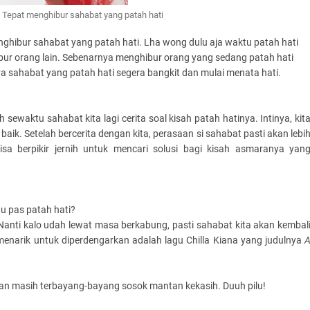
a Tepat menghibur sahabat yang patah hati
hibur sahabat yang patah hati. Lha wong dulu aja waktu patah hati
ur orang lain. Sebenarnya menghibur orang yang sedang patah hati
aya sahabat yang patah hati segera bangkit dan mulai menata hati.
h sewaktu sahabat kita lagi cerita soal kisah patah hatinya. Intinya, kit
ik. Setelah bercerita dengan kita, perasaan si sahabat pasti akan lebi
a berpikir jernih untuk mencari solusi bagi kisah asmaranya yan
u pas patah hati?
nti kalo udah lewat masa berkabung, pasti sahabat kita akan kembal
 menarik untuk diperdengarkan adalah lagu Chilla Kiana yang judulnya
an masih terbayang-bayang sosok mantan kekasih. Duuh pilu!