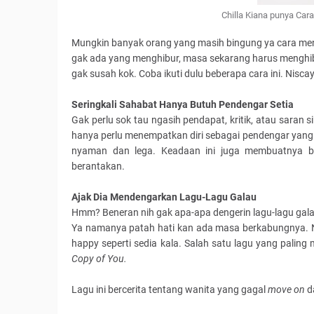
Chilla Kiana punya Car
Mungkin banyak orang yang masih bingung ya cara meng
gak ada yang menghibur, masa sekarang harus menghib
gak susah kok. Coba ikuti dulu beberapa cara ini. Nisc
Seringkali Sahabat Hanya Butuh Pendengar Setia
Gak perlu sok tau ngasih pendapat, kritik, atau saran si
hanya perlu menempatkan diri sebagai pendengar yang ba
nyaman dan lega. Keadaan ini juga membuatnya bis
berantakan.
Ajak Dia Mendengarkan Lagu-Lagu Galau
Hmm? Beneran nih gak apa-apa dengerin lagu-lagu gala
Ya namanya patah hati kan ada masa berkabungnya. Na
happy seperti sedia kala. Salah satu lagu yang paling
Copy of You.
Lagu ini bercerita tentang wanita yang gagal
move on
d