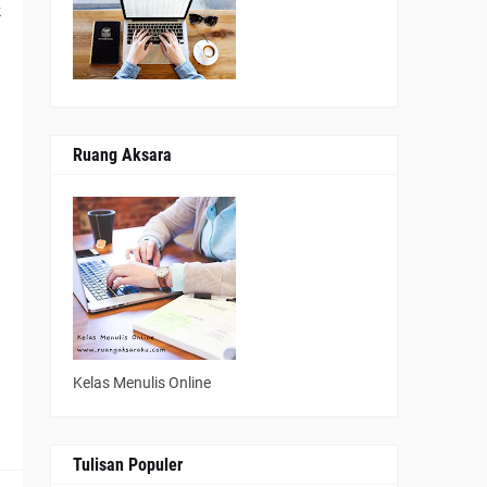
k
Ruang Aksara
n
a
h
h
Kelas Menulis Online
Tulisan Populer