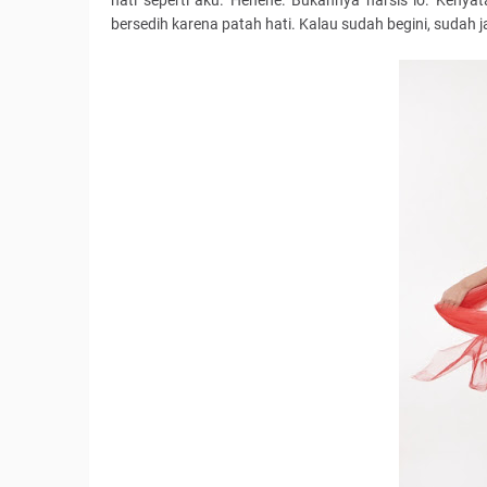
hati seperti aku. Hehehe. Bukannya narsis lo. Kenya
bersedih karena patah hati. Kalau sudah begini, sudah 