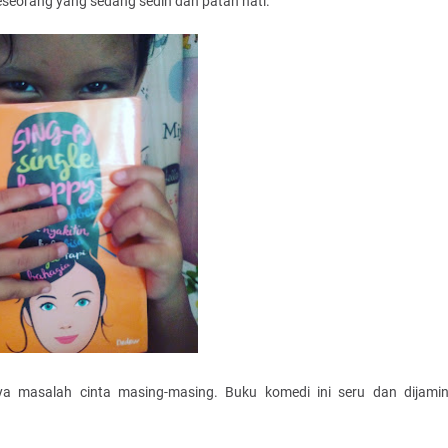
seseorang yang sedang sedih dan patah hati.
a masalah cinta masing-masing. Buku komedi ini seru dan dijami