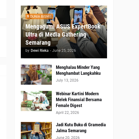
DUNIA BISNIS
Mengagumi ASUS ExpertBook
Ultra di Media Gathering
Semarang
by
Dewi Rieka
-
June 25, 2026
Menghalau Minder Yang
Menghambat Langkahku
July 13, 2026
Webinar Kartini Modern
Melek Finansial Bersama
Female Digest
April 22, 2026
Jadi Kutu Buku di Gramedia
Jalma Semarang
June 20, 2026