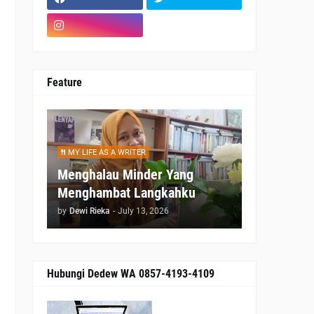
Feature
MY LIFE AS A WRITER
Menghalau Minder Yang
Menghambat Langkahku
by
Dewi Rieka
-
July 13, 2026
Hubungi Dedew WA 0857-4193-4109
n