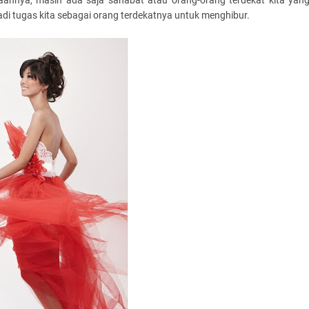
taannya, masih ada saja sahabat atau orang-orang terdekat kita yan
jadi tugas kita sebagai orang terdekatnya untuk menghibur.