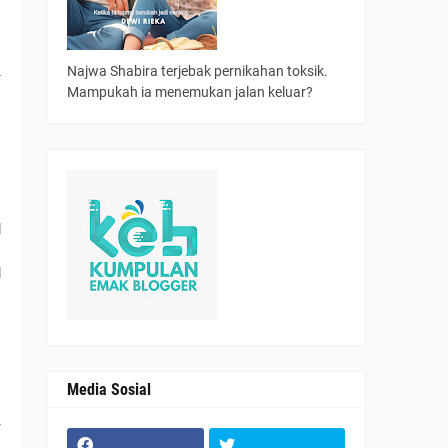
a
Najwa Shabira terjebak pernikahan toksik.
-
Mampukah ia menemukan jalan keluar?
a
a
l
g
l
Media Sosial
r