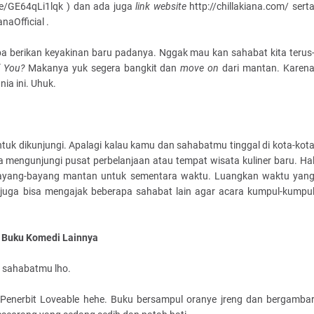
be/GE64qLi1lqk ) dan ada juga
link website
http://chillakiana.com/ sert
aOfficial .
oba berikan keyakinan baru padanya. Nggak mau kan sahabat kita terus
 You?
Makanya yuk segera bangkit dan
move on
dari mantan. Karen
ia ini. Uhuk.
tuk dikunjungi. Apalagi kalau kamu dan sahabatmu tinggal di kota-kot
dia mengunjungi pusat perbelanjaan atau tempat wisata kuliner baru. Ha
ari bayang-bayang mantan untuk sementara waktu. Luangkan waktu yan
uga bisa mengajak beberapa sahabat lain agar acara kumpul-kumpu
n Buku Komedi Lainnya
 sahabatmu lho.
Penerbit Loveable hehe. Buku bersampul oranye jreng dan bergamba