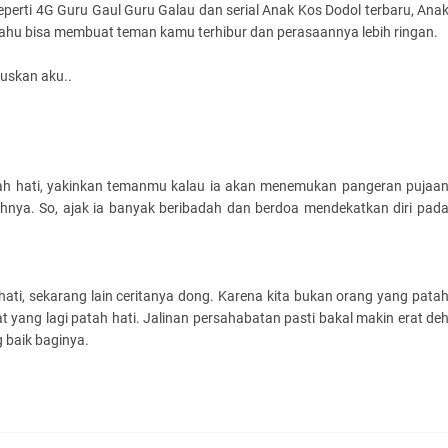
seperti 4G Guru Gaul Guru Galau dan serial Anak Kos Dodol terbaru, Ana
 tahu bisa membuat teman kamu terhibur dan perasaannya lebih ringan.
utuskan aku..
patah hati, yakinkan temanmu kalau ia akan menemukan pangeran pujaa
hnya. So, ajak ia banyak beribadah dan berdoa mendekatkan diri pad
ati, sekarang lain ceritanya dong. Karena kita bukan orang yang pata
t yang lagi patah hati. Jalinan persahabatan pasti bakal makin erat de
 baik baginya.