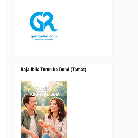
a
h
g
Raja Iblis Turun ke Bumi (Tamat)
i
A