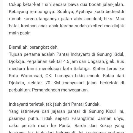
Cukup ketar-ketir sih, secara bawa dua bocah jalan-jalan.
Kebayang rempongnya. Soalnya, Ayahnya kudu bedrestdi
rumah karena tangannya patah abis accident, hiks. Mau
batal, kasihan anak-anak karena sudah excited mo diajak
main pasir.
Bismillah, berangkat deh.
Tujuan pertama adalah Pantai Indrayanti di Gunung Kidul,
Djokdja. Perjalanan sekitar 4.5 jam dari Ungaran, glek. Bus
medium kami menelusuri kota Salatiga, Klaten terus ke
Kota Wononsari, GK. Lumayan bikin encok. Kalau dari
Djokdja, sekitar 70 KM menyusuri jalan berkelok di
perbukitan. Pemandangan menyegarkan.
Indrayanti terletak tak jauh dari Pantai Sundak.
Yang istimewa dari jajaran pantai di Gunung Kidul ini,
pasirnya putih. Tidak seperti Parangtritis. Jaman unyu,
daku pernah main ke Pantai Baron dan Kukup yang
letaknya tak jauh dari Indrayanti. Ini kunjungan pertama