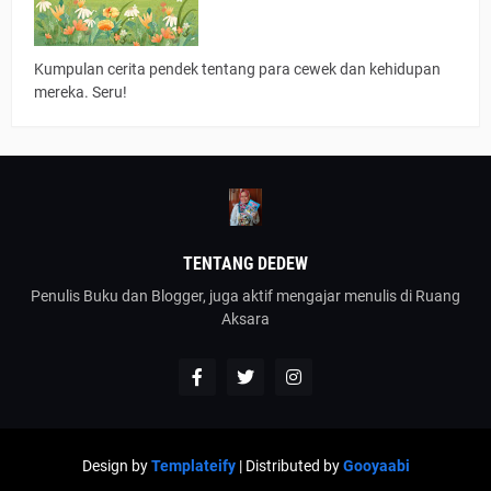
Kumpulan cerita pendek tentang para cewek dan kehidupan
mereka. Seru!
TENTANG DEDEW
Penulis Buku dan Blogger, juga aktif mengajar menulis di Ruang
Aksara
Design by
Templateify
| Distributed by
Gooyaabi