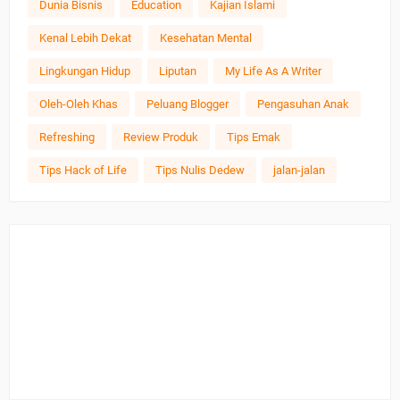
Dunia Bisnis
Education
Kajian Islami
Kenal Lebih Dekat
Kesehatan Mental
Lingkungan Hidup
Liputan
My Life As A Writer
Oleh-Oleh Khas
Peluang Blogger
Pengasuhan Anak
Refreshing
Review Produk
Tips Emak
Tips Hack of Life
Tips Nulis Dedew
jalan-jalan