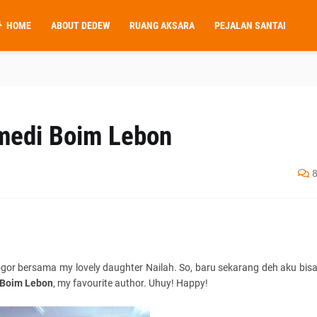
HOME
ABOUT DEDEW
RUANG AKSARA
PEJALAN SANTAI
omedi Boim Lebon
ogor bersama my lovely daughter Nailah. So, baru sekarang deh aku bis
 Boim
Lebon
, my favourite author. Uhuy! Happy!