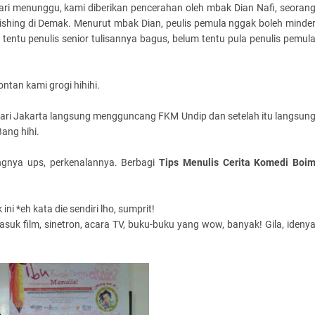
ri menunggu, kami diberikan pencerahan oleh mbak Dian Nafi, seoran
lishing di Demak. Menurut mbak Dian, peulis pemula nggak boleh minde
entu penulis senior tulisannya bagus, belum tentu pula penulis pemul
ntan kami grogi hihihi.
dari Jakarta langsung mengguncang FKM Undip dan setelah itu langsun
ang hihi.
gnya ups, perkenalannya. Berbagi
Tips Menulis Cerita Komedi Boi
i *eh kata die sendiri lho, sumprit!
suk film, sinetron, acara TV, buku-buku yang wow, banyak! Gila, ideny