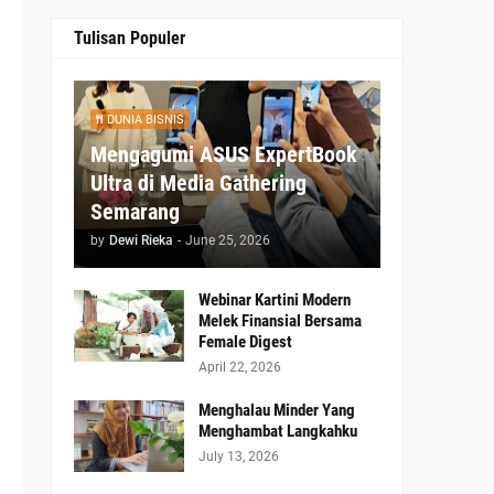
Tulisan Populer
DUNIA BISNIS
Mengagumi ASUS ExpertBook
a
Ultra di Media Gathering
.
Semarang
by
Dewi Rieka
-
June 25, 2026
Webinar Kartini Modern
Melek Finansial Bersama
Female Digest
April 22, 2026
Menghalau Minder Yang
Menghambat Langkahku
July 13, 2026