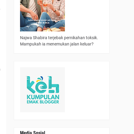
g
r
a
Najwa Shabira terjebak pernikahan toksik.
Mampukah ia menemukan jalan keluar?
g
m
a
Media Sosial