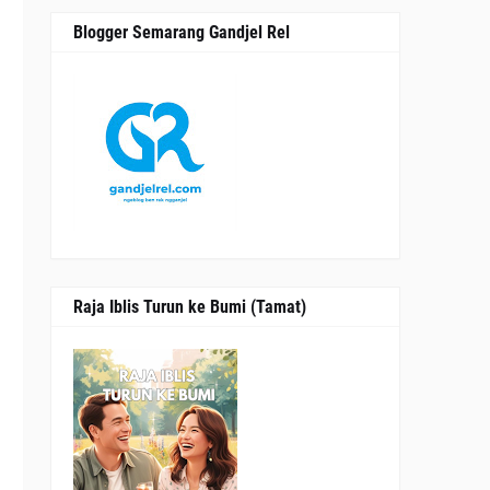
.
Blogger Semarang Gandjel Rel
a
n
Raja Iblis Turun ke Bumi (Tamat)
i