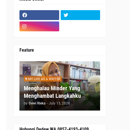
a
Feature
n
u
MY LIFE AS A WRITER
Menghalau Minder Yang
Menghambat Langkahku
by
Dewi Rieka
-
July 13, 2026
Hubungi Dedew WA 0857-4193-4109