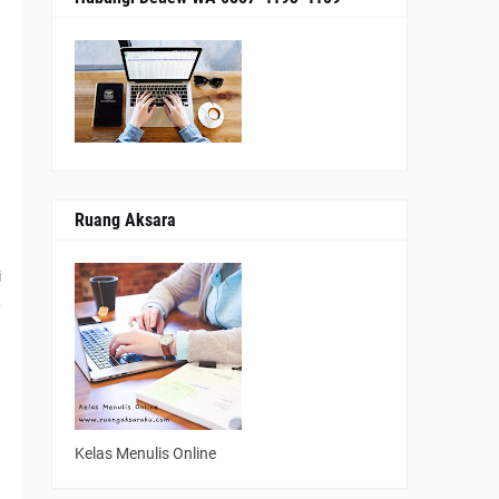
u
a
.
a
Ruang Aksara
i
,
Kelas Menulis Online