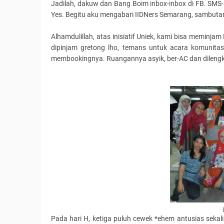
Jadilah, dakuw dan Bang Boim inbox-inbox di FB. SMS-a
Yes. Begitu aku mengabari IIDNers Semarang, sambuta
Alhamdulillah, atas inisiatif Uniek, kami bisa meminjam 
dipinjam gretong lho, temans untuk acara komunitas
membookingnya. Ruangannya asyik, ber-AC dan dilengkapi
Pada hari H, ketiga puluh cewek *ehem antusias sekal