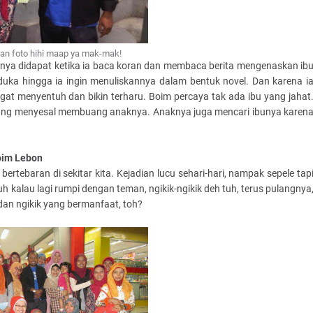
ean foto hihi maap ya mak-mak!
nya didapat ketika ia baca koran dan membaca berita mengenaskan ib
uka hingga ia ingin menuliskannya dalam bentuk novel. Dan karena i
ngat menyentuh dan bikin terharu. Boim percaya tak ada ibu yang jahat
u yang menyesal membuang anaknya. Anaknya juga mencari ibunya karen
oim
Lebon
bertebaran di sekitar kita. Kejadian lucu sehari-hari, nampak sepele tap
tuh kalau lagi rumpi dengan teman, ngikik-ngikik deh tuh, terus pulangnya
 dan ngikik yang bermanfaat, toh?